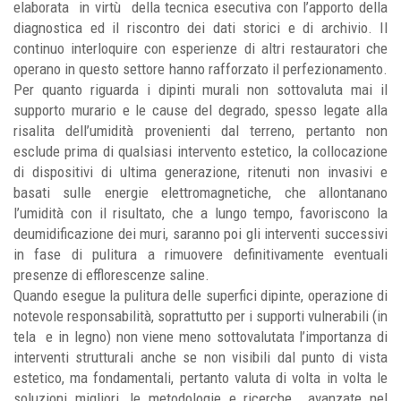
elaborata
in virtù
della tecnica esecutiva con l’apporto della
diagnostica ed il riscontro dei dati storici e di archivio. Il
continuo interloquire con esperienze di altri restauratori che
operano in questo settore hanno rafforzato il perfezionamento.
Per quanto riguarda i dipinti murali non sottovaluta mai il
supporto murario e le cause del degrado, spesso legate alla
risalita dell’umidità provenienti dal terreno, pertanto non
esclude prima di qualsiasi intervento estetico, la collocazione
di dispositivi di ultima generazione, ritenuti non invasivi e
basati sulle energie elettromagnetiche, che allontanano
l’umidità con il risultato, che a lungo tempo, favoriscono la
deumidificazione dei muri, saranno poi gli interventi successivi
in fase di pulitura a rimuovere definitivamente eventuali
presenze di efflorescenze saline.
Quando esegue la pulitura delle superfici dipinte, operazione di
notevole responsabilità, soprattutto per i supporti vulnerabili (in
tela
e in legno) non viene meno sottovalutata l’importanza di
interventi strutturali anche se non visibili dal punto di vista
estetico, ma fondamentali, pertanto valuta di volta in volta le
soluzioni migliori, le metodologie e ricerche
avanzate nel