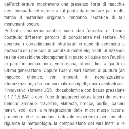
dell’architettura mostravano una presenza forte di macchie
nere compatte ed estese a tal punto da occultare per molto
tempo il materiale originario, rendendo l’estetica di tali
monumenti oscura.
Pertanto i numerosi cantieri sono stati formativi e
hanno
costituito differenti percorsi di conoscenza nel settore. Ad
esempio i consolidamenti strutturali in caso di cedimenti o
distacchi con pericolo di caduta di materiale, risolti utilizzando
resine epossidiche bicomponenti in pasta o liquide con l’ausilio
di perni in acciaio inox, vetroresina, titanio, fino a quelli di
ultima generazione. Oppure l’uso di vari sistemi di pulitura (ad
impacco chimico, con impianti di nebulizzazione,
atomizzazione, vibro incisori, vibro scalpelli, micro sabbiatrici e
l’innovativo sistema JOS, idrosabbiatrice con bassa pressione
0,1 / 1,5 BAR o con
l’uso di apparecchiatura laser) dei marmi
bianchi: arenarie, travertini, alabastri, brecce, porfidi, calcari
teneri, ecc. con la reintegrazione delle micro-macro lacune,
procedure che richiedono notevole esperienza per ciò che
riguarda la metodologia, la composizione dei vari inerti e le