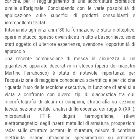
cariche, per il raggiungimento di una accordatura cromatica
simile all’originale. Concludendo con le varie possibilità di
applicazione sulle superfici di prodotti consolidanti e
idrorepellenti testati.
Ritornando agli inizi anni ’80 la formazione è stata molteplice:
opere in stucco, spesso diversificati in alto e bassorilievo, sono
stati oggetto di ulteriore esperienza, avendone l’opportunità di
approccio.
Una recente commissione di messa in sicurezza di un
gigantesco apparato decorativo in stucco (opera del maestro
Martino Ferrabosco) è stata di notevole importanza, per
l’acquisizione di maggiore conoscenza scientifica e per ciò che
riguarda l’uso delle tecniche esecutive, in funzione di analisi a
vista a confronto con diversi tipi di diagnostica tra cui:
microfotografia di alcuni di campioni, stratigrafia su sezione
lucida, sezione sottile, analisi di florescenza dei raggi X (XRF),
microanalisi FT-IR, idagini termografiche, rilievi
elettromagnetici degli inserti metallici di armatura, prospezioni
radar sulle strutture portanti in muratura, misure di continua
elettricità, esame ultrasonico spessimetrico su armature